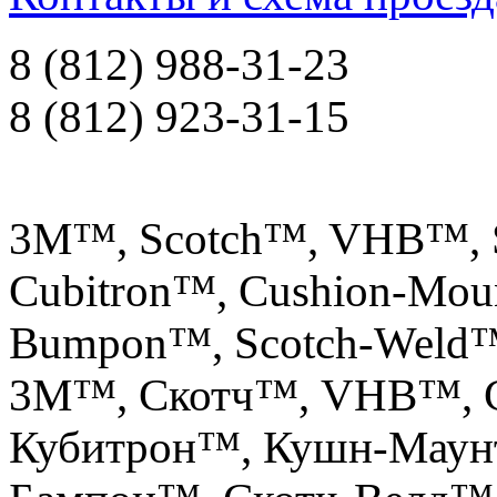
8 (812) 988-31-23
8 (812) 923-31-15
3M™, Scotch™, VHB™, S
Cubitron™, Cushion-Mou
Bumpon™, Scotch-Weld
3М™, Скотч™, VHB™, С
Кубитрон™, Кушн-Маун