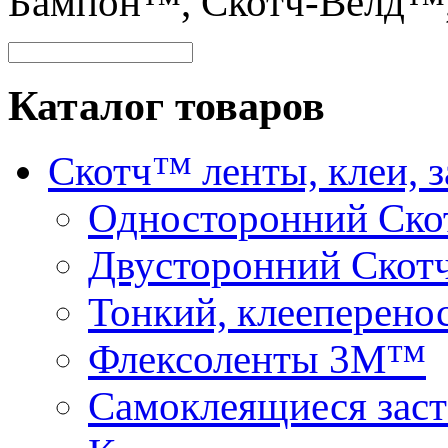
Бампон™, Скотч-Велд™
Каталог товаров
Скотч™ ленты, клеи, 
Односторонний Ск
Двусторонний Скот
Тонкий, клееперено
Флексоленты 3М™
Самоклеящиеся зас