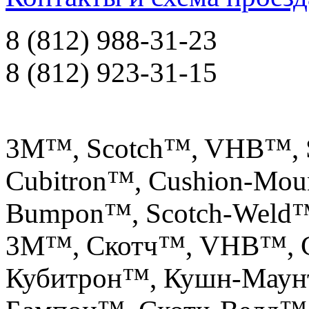
8 (812) 988-31-23
8 (812) 923-31-15
3M™, Scotch™, VHB™, S
Cubitron™, Cushion-Mou
Bumpon™, Scotch-Weld
3М™, Скотч™, VHB™, С
Кубитрон™, Кушн-Маун