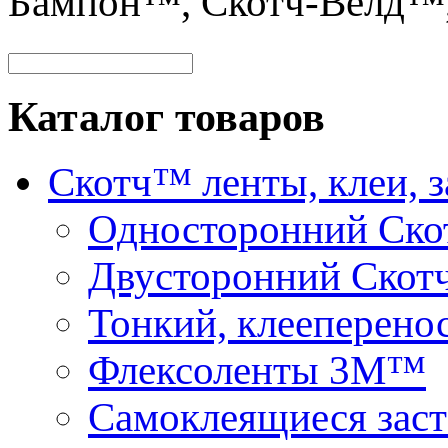
Бампон™, Скотч-Велд™
Каталог товаров
Скотч™ ленты, клеи, 
Односторонний Ск
Двусторонний Скот
Тонкий, клееперено
Флексоленты 3М™
Самоклеящиеся зас