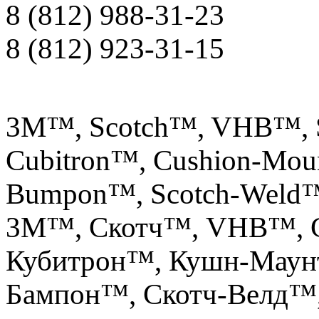
8 (812) 988-31-23
8 (812) 923-31-15
3M™, Scotch™, VHB™, S
Cubitron™, Cushion-Mou
Bumpon™, Scotch-Weld
3М™, Скотч™, VHB™, С
Кубитрон™, Кушн-Маун
Бампон™, Скотч-Велд™