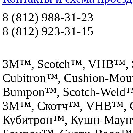
8 (812) 988-31-23
8 (812) 923-31-15
3M™, Scotch™, VHB™, S
Cubitron™, Cushion-Mou
Bumpon™, Scotch-Weld
3М™, Скотч™, VHB™, С
Кубитрон™, Кушн-Маун