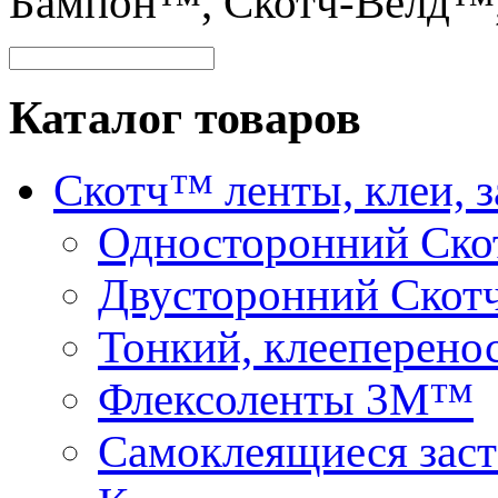
Бампон™, Скотч-Велд™
Каталог товаров
Скотч™ ленты, клеи, 
Односторонний Ск
Двусторонний Скот
Тонкий, клееперено
Флексоленты 3М™
Самоклеящиеся зас