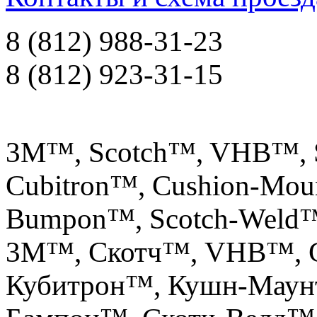
8 (812) 988-31-23
8 (812) 923-31-15
3M™, Scotch™, VHB™, S
Cubitron™, Cushion-Mou
Bumpon™, Scotch-Weld
3М™, Скотч™, VHB™, С
Кубитрон™, Кушн-Маун