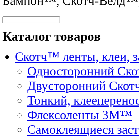
Бампон™, Скотч-Велд™
Каталог товаров
Скотч™ ленты, клеи, 
Односторонний Ск
Двусторонний Скот
Тонкий, клееперено
Флексоленты 3М™
Самоклеящиеся зас