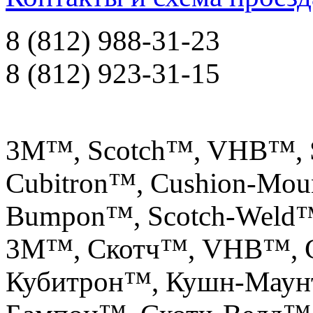
8 (812) 988-31-23
8 (812) 923-31-15
3M™, Scotch™, VHB™, S
Cubitron™, Cushion-Mou
Bumpon™, Scotch-Weld
3М™, Скотч™, VHB™, С
Кубитрон™, Кушн-Маун