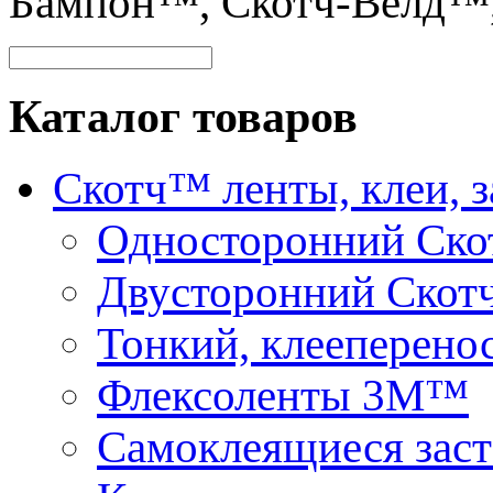
Бампон™, Скотч-Велд™
Каталог товаров
Скотч™ ленты, клеи, 
Односторонний Ск
Двусторонний Скот
Тонкий, клееперено
Флексоленты 3М™
Самоклеящиеся зас